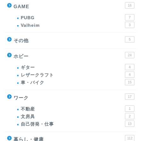
16
GAME
PUBG
7
Valheim
3
5
その他
24
ホビー
ギター
4
レザークラフト
4
車・バイク
15
17
ワーク
不動産
1
文房具
2
自己啓発・仕事
13
112
暮らし・健康