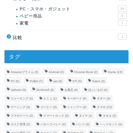
PC・スマホ・ガジェット
54
ベビー用品
6
家電
1
1
比較
タグ
Amazonプライム
(2)
Android
(2)
Chrome Book
(2)
Game
(13)
PC
(5)
PUBG
(7)
sim
(3)
STI
(5)
Twitch
(3)
Valheim
(3)
Zenfone5
(2)
お風呂
(4)
ほしいもの
(4)
ウォーキング
(1)
エミュ
(1)
キーボード
(4)
ギター
(3)
ゲーミング
(3)
コーヒー
(3)
シャンプー
(2)
スマホ
(13)
スマホケース
(2)
スマートロック
(2)
タイヤ
(1)
タオル
(2)
タスク管理
(2)
バターコーヒー
(4)
パンツ
(3)
ヘッドセット
(4)
ベビー用品
(2)
ホイール
(2)
ボクサー
(2)
ボールペン
(2)