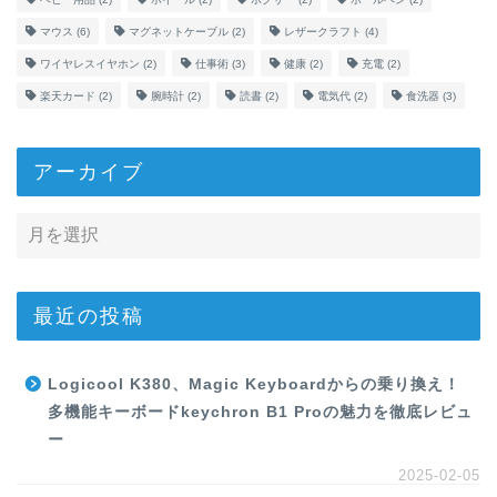
マウス
(6)
マグネットケーブル
(2)
レザークラフト
(4)
ワイヤレスイヤホン
(2)
仕事術
(3)
健康
(2)
充電
(2)
楽天カード
(2)
腕時計
(2)
読書
(2)
電気代
(2)
食洗器
(3)
アーカイブ
最近の投稿
Logicool K380、Magic Keyboardからの乗り換え！
多機能キーボードkeychron B1 Proの魅力を徹底レビュ
ー
2025-02-05