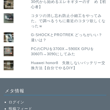
30代から始めるエレキギターのすゝめ【初
心者】
コタツの消し忘れ防止小細工をやってみ
た。で調べるうちに最近のコタツ欲しくな
ったｗ
G-SHOCKとPROTREK どっちがいい？
違いは？
PCのCPUを3700X→5900X GPUを
3060Ti→3090にしてみた
Huawei honor8 失敗しないバッテリー交
換方法【自分でやるDIY】
メタ情報
ログイン
投稿フィード