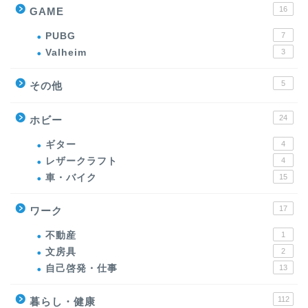
16
GAME
PUBG
7
Valheim
3
5
その他
24
ホビー
ギター
4
レザークラフト
4
車・バイク
15
17
ワーク
不動産
1
文房具
2
自己啓発・仕事
13
112
暮らし・健康