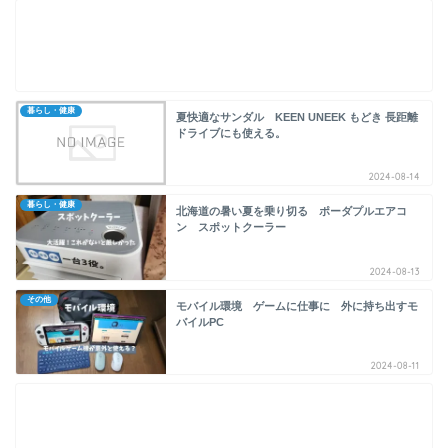
暮らし・健康
夏快適なサンダル KEEN UNEEK もどき 長距離
ドライブにも使える。
2024-08-14
暮らし・健康
北海道の暑い夏を乗り切る ポーダプルエアコ
ン スポットクーラー
2024-08-13
その他
モバイル環境 ゲームに仕事に 外に持ち出すモ
バイルPC
2024-08-11