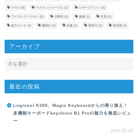
マウス
(6)
マグネットケーブル
(2)
レザークラフト
(4)
ワイヤレスイヤホン
(2)
仕事術
(3)
健康
(2)
充電
(2)
楽天カード
(2)
腕時計
(2)
読書
(2)
電気代
(2)
食洗器
(3)
アーカイブ
最近の投稿
Logicool K380、Magic Keyboardからの乗り換え！
多機能キーボードkeychron B1 Proの魅力を徹底レビュ
ー
2025-02-05