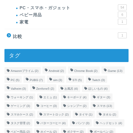
PC・スマホ・ガジェット
54
ベビー用品
6
家電
1
1
比較
タグ
Amazonプライム
(2)
Android
(2)
Chrome Book
(2)
Game
(13)
PC
(5)
PUBG
(7)
sim
(3)
STI
(5)
Twitch
(3)
Valheim
(3)
Zenfone5
(2)
お風呂
(4)
ほしいもの
(4)
ウォーキング
(1)
エミュ
(1)
キーボード
(4)
ギター
(3)
ゲーミング
(3)
コーヒー
(3)
シャンプー
(2)
スマホ
(13)
スマホケース
(2)
スマートロック
(2)
タイヤ
(1)
タオル
(2)
タスク管理
(2)
バターコーヒー
(4)
パンツ
(3)
ヘッドセット
(4)
ベビー用品
(2)
ホイール
(2)
ボクサー
(2)
ボールペン
(2)