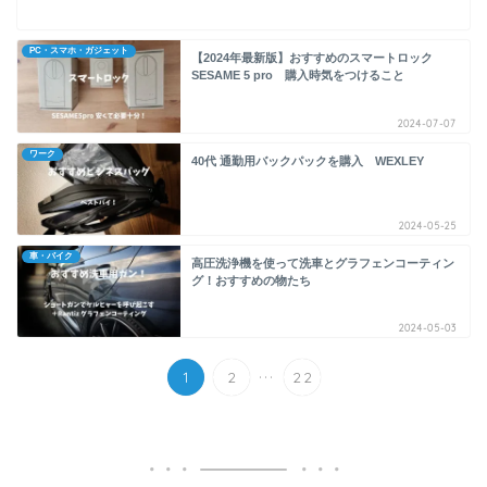
PC・スマホ・ガジェット
【2024年最新版】おすすめのスマートロック
SESAME 5 pro 購入時気をつけること
2024-07-07
ワーク
40代 通勤用バックパックを購入 WEXLEY
2024-05-25
車・バイク
高圧洗浄機を使って洗車とグラフェンコーティン
グ！おすすめの物たち
2024-05-03
...
1
2
22