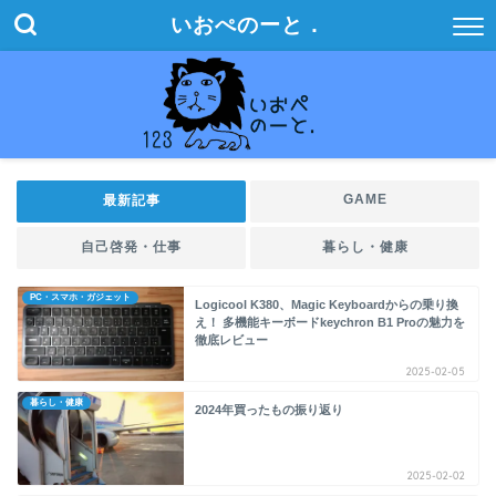
いおぺのーと．
GAME
最新記事
自己啓発・仕事
暮らし・健康
PC・スマホ・ガジェット
Logicool K380、Magic Keyboardからの乗り換
え！ 多機能キーボードkeychron B1 Proの魅力を
徹底レビュー
2025-02-05
暮らし・健康
2024年買ったもの振り返り
2025-02-02