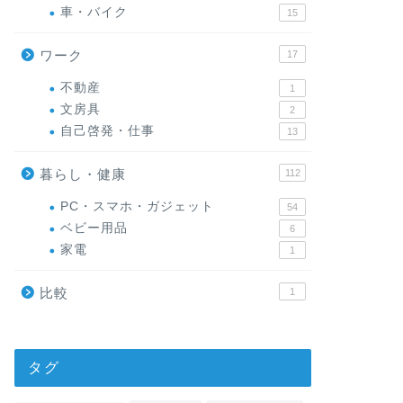
車・バイク
15
ワーク
17
不動産
1
文房具
2
自己啓発・仕事
13
暮らし・健康
112
PC・スマホ・ガジェット
54
ベビー用品
6
家電
1
比較
1
タグ