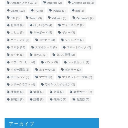
Amazonプライム
(2)
Android
(2)
Chrome Book
(2)
Game
(13)
PC
(5)
PUBG
(7)
sim
(3)
STI
(5)
Twitch
(3)
Valheim
(3)
Zenfone5
(2)
お風呂
(4)
ほしいもの
(4)
ウォーキング
(1)
エミュ
(1)
キーボード
(4)
ギター
(3)
ゲーミング
(3)
コーヒー
(3)
シャンプー
(2)
スマホ
(13)
スマホケース
(2)
スマートロック
(2)
タイヤ
(1)
タオル
(2)
タスク管理
(2)
バターコーヒー
(4)
パンツ
(3)
ヘッドセット
(4)
ベビー用品
(2)
ホイール
(2)
ボクサー
(2)
ボールペン
(2)
マウス
(6)
マグネットケーブル
(2)
レザークラフト
(4)
ワイヤレスイヤホン
(2)
仕事術
(3)
健康
(2)
充電
(2)
楽天カード
(2)
腕時計
(2)
読書
(2)
電気代
(2)
食洗器
(3)
アーカイブ