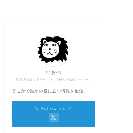
いおぺ
30代で社畜サラリーマン。 2棟の不動産オーナー。
どこかで誰かの役に立つ情報を配信。
＼ Follow me ／