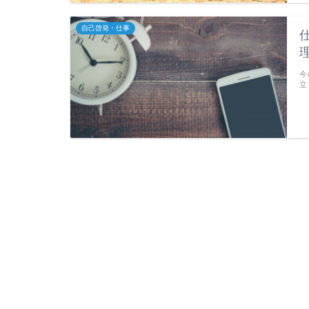
自己啓発・仕事
今
立