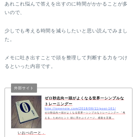
あれこれ悩んで答えを出すのに時間がかかることが多
いので、
少しでも考える時間を減らしたいと思い読んでみまし
た。
メモに吐き出すことで頭を整理して判断する力をつけ
るといった内容です。
外部サイト
ゼロ秒志向ー頭がよくなる世界一シンプルな
トレーニングー
http://iopenote.com/2018/06/11/post-161/
ゼロ秒志向ー頭がよくなる世界一シンプルなトレーニングー 「考
える」ためのヒント 頭に浮かぶイメージ、感覚を言葉…
いおぺのーと．