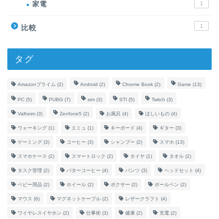
家電
1
1
比較
タグ
Amazonプライム
(2)
Android
(2)
Chrome Book
(2)
Game
(13)
PC
(5)
PUBG
(7)
sim
(3)
STI
(5)
Twitch
(3)
Valheim
(3)
Zenfone5
(2)
お風呂
(4)
ほしいもの
(4)
ウォーキング
(1)
エミュ
(1)
キーボード
(4)
ギター
(3)
ゲーミング
(3)
コーヒー
(3)
シャンプー
(2)
スマホ
(13)
スマホケース
(2)
スマートロック
(2)
タイヤ
(1)
タオル
(2)
タスク管理
(2)
バターコーヒー
(4)
パンツ
(3)
ヘッドセット
(4)
ベビー用品
(2)
ホイール
(2)
ボクサー
(2)
ボールペン
(2)
マウス
(6)
マグネットケーブル
(2)
レザークラフト
(4)
ワイヤレスイヤホン
(2)
仕事術
(3)
健康
(2)
充電
(2)