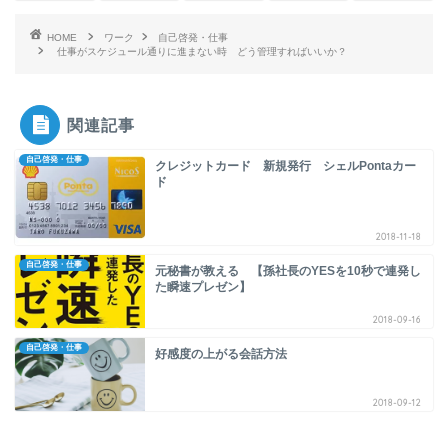
HOME
ワーク
自己啓発・仕事
仕事がスケジュール通りに進まない時 どう管理すればいいか？
関連記事
自己啓発・仕事
クレジットカード 新規発行 シェルPontaカー
ド
2018-11-18
自己啓発・仕事
元秘書が教える 【孫社長のYESを10秒で連発し
た瞬速プレゼン】
2018-09-16
自己啓発・仕事
好感度の上がる会話方法
2018-09-12