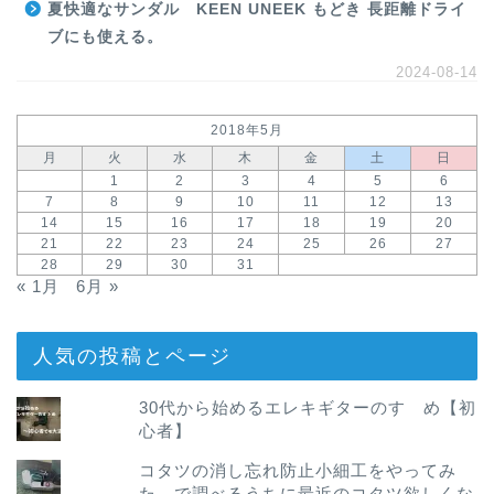
夏快適なサンダル KEEN UNEEK もどき 長距離ドライ
ブにも使える。
2024-08-14
2018年5月
月
火
水
木
金
土
日
1
2
3
4
5
6
7
8
9
10
11
12
13
14
15
16
17
18
19
20
21
22
23
24
25
26
27
28
29
30
31
« 1月
6月 »
人気の投稿とページ
30代から始めるエレキギターのすゝめ【初
心者】
コタツの消し忘れ防止小細工をやってみ
た。で調べるうちに最近のコタツ欲しくな