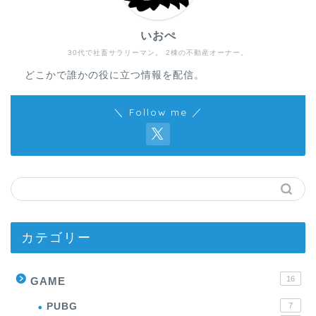
いおぺ
30代で社畜サラリーマン。 2棟の不動産オーナー。
どこかで誰かの役に立つ情報を配信。
＼ Follow me ／
カテゴリー
16
GAME
PUBG
7